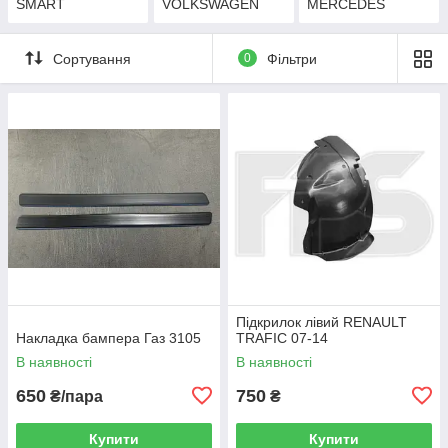
SMART
VOLKSWAGEN
MERCEDES
Сортування
0
Фільтри
Підкрилок лівий RENAULT
Накладка бампера Газ 3105
TRAFIC 07-14
В наявності
В наявності
650
750
₴/пара
₴
Купити
Купити