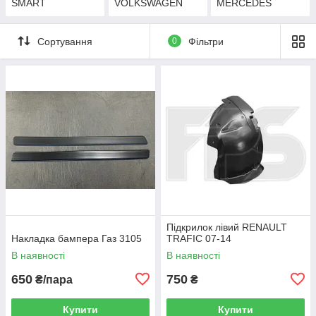
SMART
VOLKSWAGEN
MERCEDES
Сортування
0
Фільтри
Підкрилок лівий RENAULT
Накладка бампера Газ 3105
TRAFIC 07-14
В наявності
В наявності
650
750
₴/пара
₴
Купити
Купити