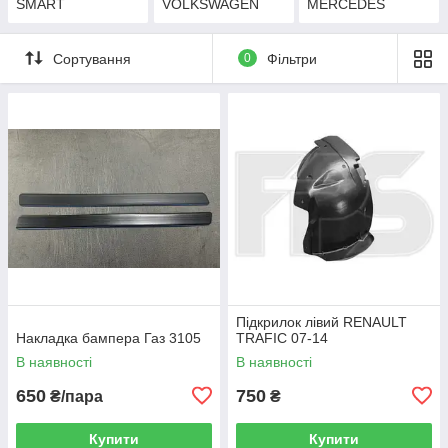
SMART
VOLKSWAGEN
MERCEDES
Сортування
0
Фільтри
Підкрилок лівий RENAULT
Накладка бампера Газ 3105
TRAFIC 07-14
В наявності
В наявності
650
750
₴/пара
₴
Купити
Купити