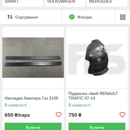
SMART
VOLKSWAGEN
MERCEDES
Сортування
0
Фільтри
Підкрилок лівий RENAULT
Накладка бампера Газ 3105
TRAFIC 07-14
В наявності
В наявності
650
750
₴/пара
₴
Купити
Купити