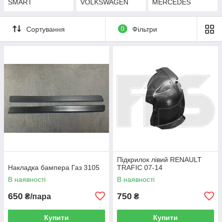
SMART
VOLKSWAGEN
MERCEDES
Сортування
0
Фільтри
Підкрилок лівий RENAULT
Накладка бампера Газ 3105
TRAFIC 07-14
В наявності
В наявності
650
750
₴/пара
₴
Купити
Купити