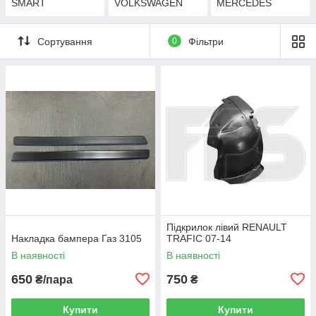
SMART
VOLKSWAGEN
MERCEDES
Сортування
0
Фільтри
Підкрилок лівий RENAULT
Накладка бампера Газ 3105
TRAFIC 07-14
В наявності
В наявності
650
750
₴/пара
₴
Купити
Купити