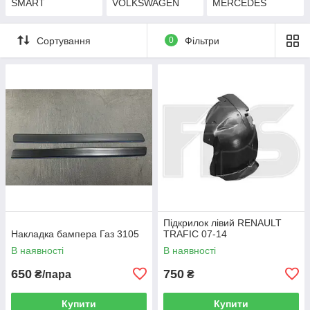
SMART
VOLKSWAGEN
MERCEDES
Сортування
0
Фільтри
Підкрилок лівий RENAULT
Накладка бампера Газ 3105
TRAFIC 07-14
В наявності
В наявності
650
750
₴/пара
₴
Купити
Купити