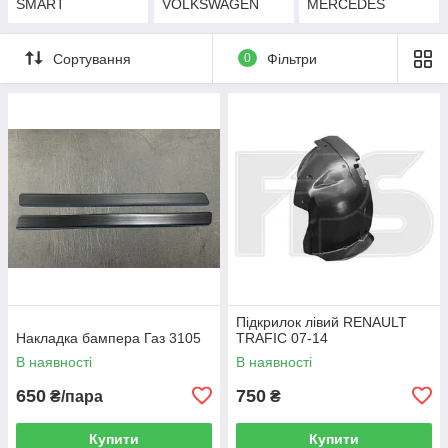
SMART
VOLKSWAGEN
MERCEDES
Сортування
0
Фільтри
Підкрилок лівий RENAULT
Накладка бампера Газ 3105
TRAFIC 07-14
В наявності
В наявності
650
750
₴/пара
₴
Купити
Купити