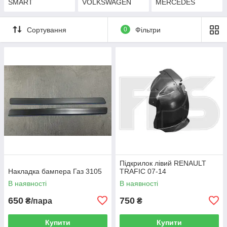
SMART
VOLKSWAGEN
MERCEDES
Сортування
0
Фільтри
Підкрилок лівий RENAULT
Накладка бампера Газ 3105
TRAFIC 07-14
В наявності
В наявності
650
750
₴/пара
₴
Купити
Купити