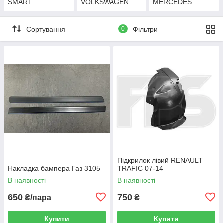
SMART
VOLKSWAGEN
MERCEDES
Сортування
0
Фільтри
Підкрилок лівий RENAULT
Накладка бампера Газ 3105
TRAFIC 07-14
В наявності
В наявності
650
750
₴/пара
₴
Купити
Купити