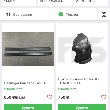
SMART
VOLKSWAGEN
MERCEDES
Сортування
0
Фільтри
Підкрилок лівий RENAULT
Накладка бампера Газ 3105
TRAFIC 07-14
В наявності
В наявності
650
750
₴/пара
₴
Купити
Купити