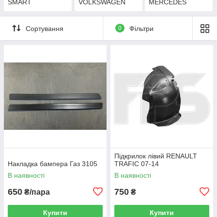
SMART
VOLKSWAGEN
MERCEDES
Сортування
0
Фільтри
Підкрилок лівий RENAULT
Накладка бампера Газ 3105
TRAFIC 07-14
В наявності
В наявності
650
750
₴/пара
₴
Купити
Купити