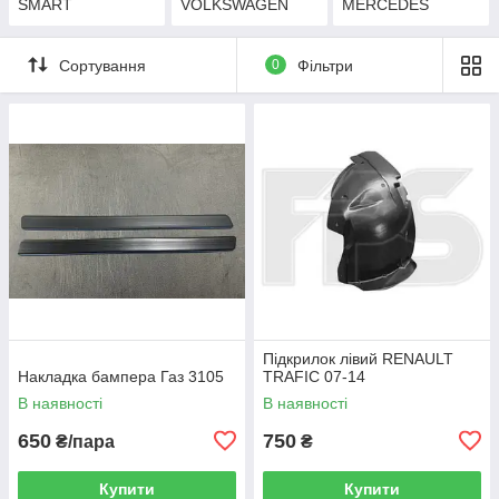
SMART
VOLKSWAGEN
MERCEDES
Сортування
0
Фільтри
Підкрилок лівий RENAULT
Накладка бампера Газ 3105
TRAFIC 07-14
В наявності
В наявності
650
750
₴/пара
₴
Купити
Купити