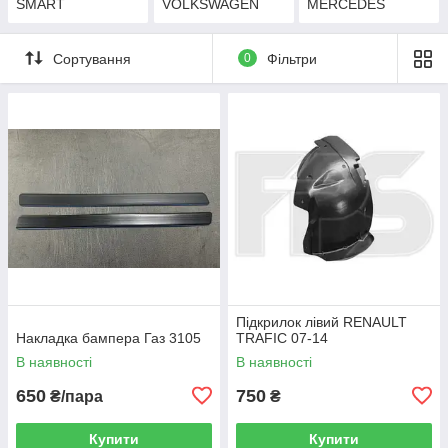
SMART
VOLKSWAGEN
MERCEDES
Сортування
0
Фільтри
Підкрилок лівий RENAULT
Накладка бампера Газ 3105
TRAFIC 07-14
В наявності
В наявності
650
750
₴/пара
₴
Купити
Купити