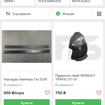
SMART
VOLKSWAGEN
MERCEDES
Сортування
0
Фільтри
Підкрилок лівий RENAULT
Накладка бампера Газ 3105
TRAFIC 07-14
В наявності
В наявності
650
750
₴/пара
₴
Купити
Купити